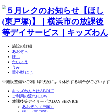
施設の詳細
あおぞら
ほし
たいよう
うみ
重心型 にじ
※施設整備やご利用者状況により休所する場合がございます
キッズわんとは
ABOUT
ご利用の流れ
FLOW
放課後等デイサービス
DAY SERVICE
あおぞら（戸塚）
ほし（東戸塚）