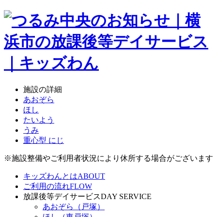
施設の詳細
あおぞら
ほし
たいよう
うみ
重心型 にじ
※施設整備やご利用者状況により休所する場合がございます
キッズわんとは
ABOUT
ご利用の流れ
FLOW
放課後等デイサービス
DAY SERVICE
あおぞら（戸塚）
ほし（東戸塚）