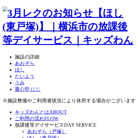
施設の詳細
あおぞら
ほし
たいよう
うみ
重心型 にじ
※施設整備やご利用者状況により休所する場合がございます
キッズわんとは
ABOUT
ご利用の流れ
FLOW
放課後等デイサービス
DAY SERVICE
あおぞら（戸塚）
ほし（東戸塚）