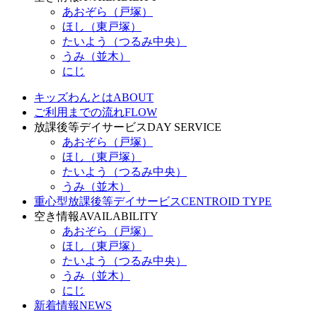
あおぞら（戸塚）
ほし（東戸塚）
たいよう（つるみ中央）
うみ（並木）
にじ
キッズわんとは
ABOUT
ご利用までの流れ
FLOW
放課後等デイサービス
DAY SERVICE
あおぞら（戸塚）
ほし（東戸塚）
たいよう（つるみ中央）
うみ（並木）
重心型放課後等デイサービス
CENTROID TYPE
空き情報
AVAILABILITY
あおぞら（戸塚）
ほし（東戸塚）
たいよう（つるみ中央）
うみ（並木）
にじ
新着情報
NEWS