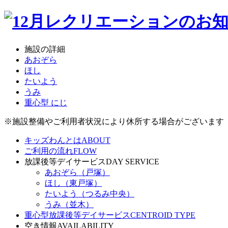
施設の詳細
あおぞら
ほし
たいよう
うみ
重心型 にじ
※施設整備やご利用者状況により休所する場合がございます
キッズわんとは
ABOUT
ご利用の流れ
FLOW
放課後等デイサービス
DAY SERVICE
あおぞら（戸塚）
ほし（東戸塚）
たいよう（つるみ中央）
うみ（並木）
重心型放課後等デイサービス
CENTROID TYPE
空き情報
AVAILABILITY