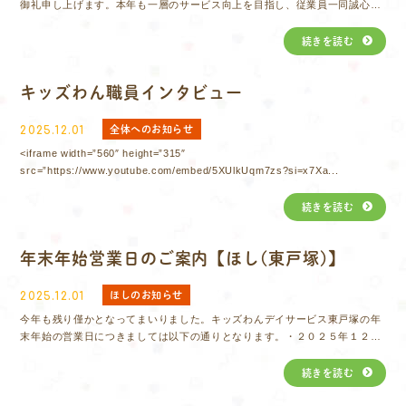
御礼申し上げます。本年も一層のサービス向上を目指し、従業員一同誠心誠
意励んで参ります。今後ともどうぞよろしくお願いいたします。
続きを読む
キッズわん職員インタビュー
全体へのお知らせ
2025.12.01
<iframe width=”560″ height=”315″
src=”https://www.youtube.com/embed/5XUlkUqm7zs?si=x7Xa...
続きを読む
年末年始営業日のご案内【ほし(東戸塚)】
ほしのお知らせ
2025.12.01
今年も残り僅かとなってまいりました。キッズわんデイサービス東戸塚の年
末年始の営業日につきましては以下の通りとなります。・２０２５年１２月
３０日まで通常通りの営業・２０２５年１２月３１日から２０２６年１月３
日までは休所とさせていただきます。年...
続きを読む