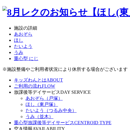
施設の詳細
あおぞら
ほし
たいよう
うみ
重心型 にじ
※施設整備やご利用者状況により休所する場合がございます
キッズわんとは
ABOUT
ご利用の流れ
FLOW
放課後等デイサービス
DAY SERVICE
あおぞら（戸塚）
ほし（東戸塚）
たいよう（つるみ中央）
うみ（並木）
重心型放課後等デイサービス
CENTROID TYPE
空き情報
AVAILABILITY