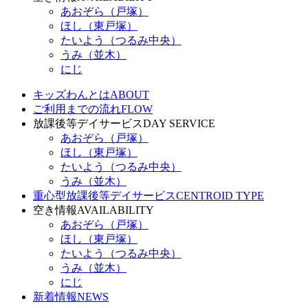
あおぞら（戸塚）
ほし（東戸塚）
たいよう（つるみ中央）
うみ（並木）
にじ
キッズわんとは
ABOUT
ご利用までの流れ
FLOW
放課後等デイサービス
DAY SERVICE
あおぞら（戸塚）
ほし（東戸塚）
たいよう（つるみ中央）
うみ（並木）
重心型放課後等デイサービス
CENTROID TYPE
空き情報
AVAILABILITY
あおぞら（戸塚）
ほし（東戸塚）
たいよう（つるみ中央）
うみ（並木）
にじ
新着情報
NEWS