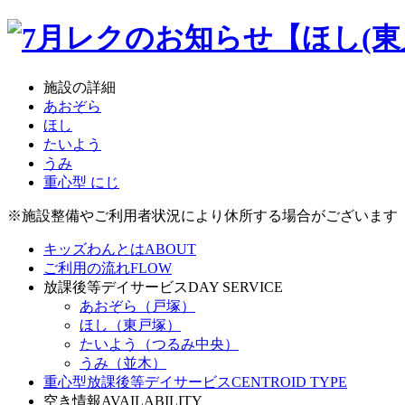
施設の詳細
あおぞら
ほし
たいよう
うみ
重心型 にじ
※施設整備やご利用者状況により休所する場合がございます
キッズわんとは
ABOUT
ご利用の流れ
FLOW
放課後等デイサービス
DAY SERVICE
あおぞら（戸塚）
ほし（東戸塚）
たいよう（つるみ中央）
うみ（並木）
重心型放課後等デイサービス
CENTROID TYPE
空き情報
AVAILABILITY