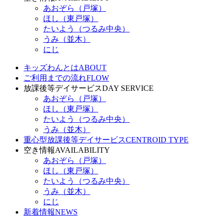
あおぞら（戸塚）
ほし（東戸塚）
たいよう（つるみ中央）
うみ（並木）
にじ
キッズわんとは
ABOUT
ご利用までの流れ
FLOW
放課後等デイサービス
DAY SERVICE
あおぞら（戸塚）
ほし（東戸塚）
たいよう（つるみ中央）
うみ（並木）
重心型放課後等デイサービス
CENTROID TYPE
空き情報
AVAILABILITY
あおぞら（戸塚）
ほし（東戸塚）
たいよう（つるみ中央）
うみ（並木）
にじ
新着情報
NEWS