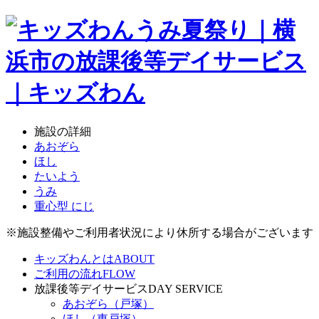
施設の詳細
あおぞら
ほし
たいよう
うみ
重心型 にじ
※施設整備やご利用者状況により休所する場合がございます
キッズわんとは
ABOUT
ご利用の流れ
FLOW
放課後等デイサービス
DAY SERVICE
あおぞら（戸塚）
ほし（東戸塚）