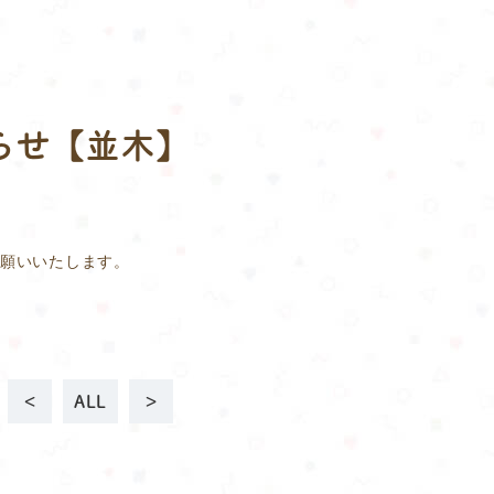
らせ【並木】
お願いいたします。
<
ALL
>