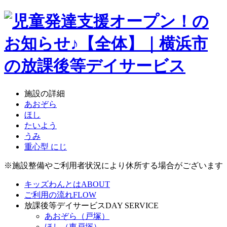
施設の詳細
あおぞら
ほし
たいよう
うみ
重心型 にじ
※施設整備やご利用者状況により休所する場合がございます
キッズわんとは
ABOUT
ご利用の流れ
FLOW
放課後等デイサービス
DAY SERVICE
あおぞら（戸塚）
ほし（東戸塚）