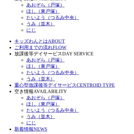
あおぞら（戸塚）
ほし（東戸塚）
たいよう（つるみ中央）
うみ（並木）
にじ
キッズわんとは
ABOUT
ご利用までの流れ
FLOW
放課後等デイサービス
DAY SERVICE
あおぞら（戸塚）
ほし（東戸塚）
たいよう（つるみ中央）
うみ（並木）
重心型放課後等デイサービス
CENTROID TYPE
空き情報
AVAILABILITY
あおぞら（戸塚）
ほし（東戸塚）
たいよう（つるみ中央）
うみ（並木）
にじ
新着情報
NEWS