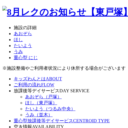
施設の詳細
あおぞら
ほし
たいよう
うみ
重心型 にじ
※施設整備やご利用者状況により休所する場合がございます
キッズわんとは
ABOUT
ご利用の流れ
FLOW
放課後等デイサービス
DAY SERVICE
あおぞら（戸塚）
ほし（東戸塚）
たいよう（つるみ中央）
うみ（並木）
重心型放課後等デイサービス
CENTROID TYPE
空き情報
AVAILABILITY