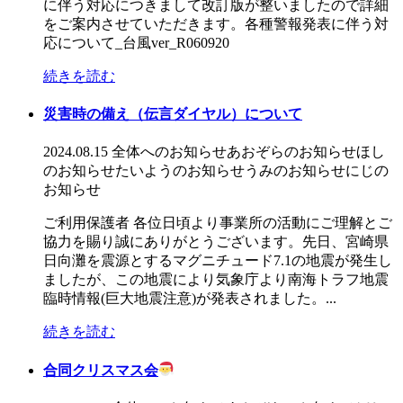
に伴う対応につきまして改訂版が整いましたので詳細
をご案内させていただきます。各種警報発表に伴う対
応について_台風ver_R060920
続きを読む
災害時の備え（伝言ダイヤル）について
2024.08.15
全体へのお知らせ
あおぞらのお知らせ
ほし
のお知らせ
たいようのお知らせ
うみのお知らせ
にじの
お知らせ
ご利用保護者 各位日頃より事業所の活動にご理解とご
協力を賜り誠にありがとうございます。先日、宮崎県
日向灘を震源とするマグニチュード7.1の地震が発生し
ましたが、この地震により気象庁より南海トラフ地震
臨時情報(巨大地震注意)が発表されました。...
続きを読む
合同クリスマス会