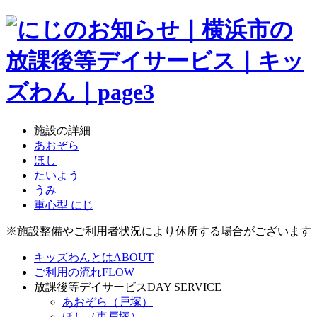
施設の詳細
あおぞら
ほし
たいよう
うみ
重心型 にじ
※施設整備やご利用者状況により休所する場合がございます
キッズわんとは
ABOUT
ご利用の流れ
FLOW
放課後等デイサービス
DAY SERVICE
あおぞら（戸塚）
ほし（東戸塚）